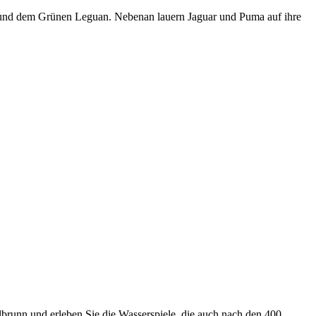
 und dem Grünen Leguan. Nebenan lauern Jaguar und Puma auf ihre
lbrunn und erleben Sie die Wasserspiele, die auch nach den 400