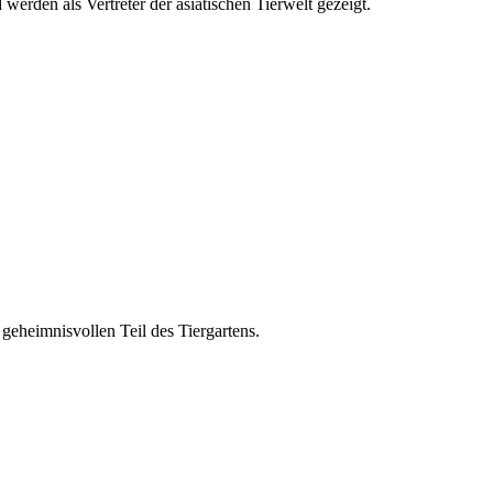
rden als Vertreter der asiatischen Tierwelt gezeigt.
eheimnisvollen Teil des Tiergartens.