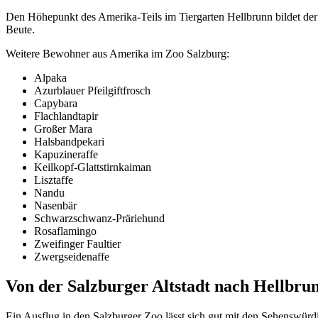
Den Höhepunkt des Amerika-Teils im Tiergarten Hellbrunn bildet d
Beute.
Weitere Bewohner aus Amerika im Zoo Salzburg:
Alpaka
Azurblauer Pfeilgiftfrosch
Capybara
Flachlandtapir
Großer Mara
Halsbandpekari
Kapuzineraffe
Keilkopf-Glattstirnkaiman
Lisztaffe
Nandu
Nasenbär
Schwarzschwanz-Präriehund
Rosaflamingo
Zweifinger Faultier
Zwergseidenaffe
Von der Salzburger Altstadt nach Hellbru
Ein Ausflug in den Salzburger Zoo lässt sich gut mit den Sehenswürd