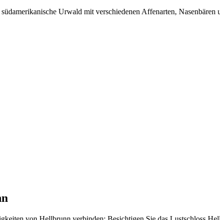
er südamerikanische Urwald mit verschiedenen Affenarten, Nasenbären
nn
igkeiten von Hellbrunn verbinden: Besichtigen Sie das Lustschloss Hel