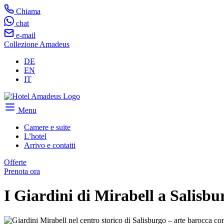
Chiama
chat
e-mail
Collezione Amadeus
DE
EN
IT
Menu
Camere e suite
L’hotel
Arrivo e contatti
Offerte
Prenota ora
I Giardini di Mirabell a Salisbu