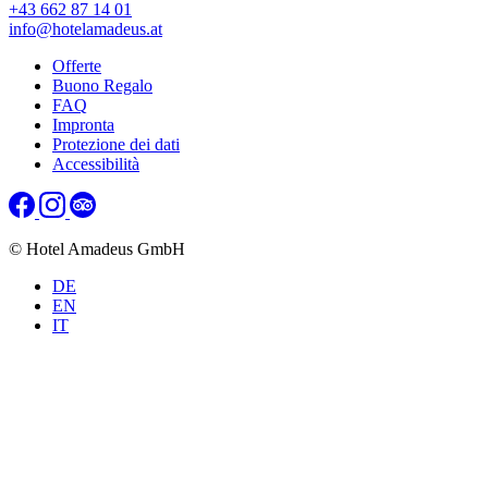
+43 662 87 14 01
info@hotelamadeus.at
Offerte
Buono Regalo
FAQ
Impronta
Protezione dei dati
Accessibilità
© Hotel Amadeus GmbH
DE
EN
IT