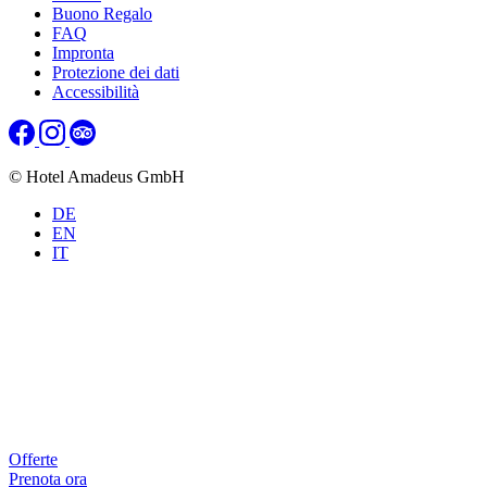
Buono Regalo
FAQ
Impronta
Protezione dei dati
Accessibilità
© Hotel Amadeus GmbH
DE
EN
IT
Offerte
Prenota ora