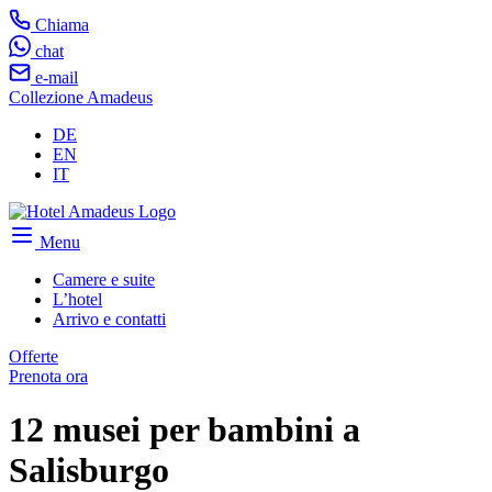
Chiama
chat
e-mail
Collezione Amadeus
DE
EN
IT
Menu
Camere e suite
L’hotel
Arrivo e contatti
Offerte
Prenota ora
12 musei per bambini a
Salisburgo