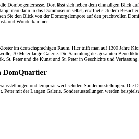
 Dombogenterrasse. Dort lässt sich neben dem einmaligen Blick auf 
langt man dann in das Dommuseum selbst, eröffnet sich dem Besucher ei
sen Sie den Blick von der Domorgelempore auf den prachtvollen Domi
unst- und Wunderkammer.
de Kloster im deutschsprachigen Raum. Hier trifft man auf 1300 Jahre K
svolle, 70 Meter lange Galerie. Die Sammlung des gesamten Benediktiner
ik, St. Peter und die Kunst und St. Peter in Geschichte und Verfassung.
im DomQuartier
uerausstellungen und temporär wechselnden Sonderausstellungen. Die D
eter mit der Langen Galerie. Sonderausstellungen werden beispiels