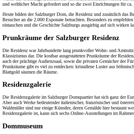
und weltlicher Macht gefordert und so die zwei Einrichtungen für ca. 
Heute bilden der Salzburger Dom, die Residenz und zusätzlich das B
Besucher an die 2.000 Exponate betrachten. Besonders zu empfehlen 
eintauchen und die Geschichte Salzburgs ausgiebig auf sich wirken la
Prunkräume der Salzburger Residenz
Die Residenz war Jahrhunderte lang prunkvoller Wohn- und Amtssitz de
Klassizismus dar. Die kostbar ausgestatteten Prunkräume der Residenz
auch der prächtige Audienzsaal, sowie die privaten Gemächer der F
Prunkräume gibt es viel zu entdecken: kristallene Luster aus böhm
Blattgold säumen die Räume.
Residenzgalerie
Die Residenzgalerie im Salzburger Domquartier hat sich ganz der Euro
Aber auch Werke bedeutender italienischer, französischer und österr
Waldmüller sind nur einige Künstler, deren Gemälde hier bestaunt we
Residenzgalerie ist, kann sich sechs Online-Ausstellungen im Rahm
Dommuseum