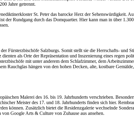
200 Jahre getrennt.
enediktinerkloster St. Peter das barocke Herz der Sehenswürdigkeit. 
ist der Rundgang durch das Domquartier. Hier kann man in über 1.300 
ssen.
r Fürsterzbischöfe Salzburgs. Somit stellt sie die Herrschafts- und S
 dienten als Orte der Repräsentation und Inszenierung eines regen poli
ürsterzbischöfe mit unter anderem dem Schlafzimmer, dem Arbeitszimm
ischem Rauchglas hängen von den hohen Decken, alte, kostbare Gemäld
päischen Malerei des 16. bis 19. Jahrhunderts verschrieben. Besonders
eichischer Meister des 17. und 18. Jahrhunderts finden sich hier. Remb
rden können. Zusätzlich bietet die Residenzgalerie wechselnde Sonderau
en von Google Arts & Culture von Zuhause aus ansehen.