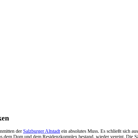
ken
inmitten der
Salzburger Altstadt
ein absolutes Muss. Es schließt sich 
us dem Dom und dem Residenzkomplex bestand, wieder vereint. Die Säku