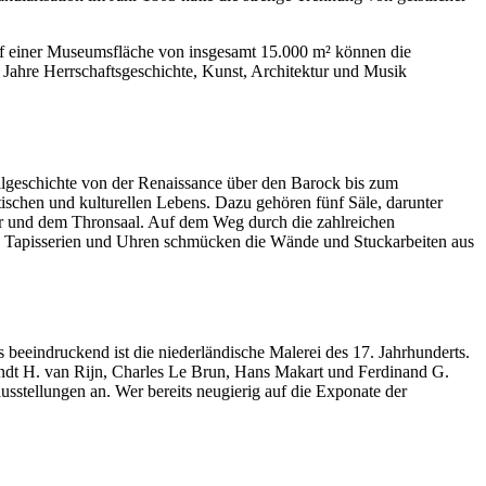
Auf einer Museumsfläche von insgesamt 15.000 m² können die
Jahre Herrschaftsgeschichte, Kunst, Architektur und Musik
tilgeschichte von der Renaissance über den Barock bis zum
tischen und kulturellen Lebens. Dazu gehören fünf Säle, darunter
er und dem Thronsaal. Auf dem Weg durch die zahlreichen
e, Tapisserien und Uhren schmücken die Wände und Stuckarbeiten aus
 beeindruckend ist die niederländische Malerei des 17. Jahrhunderts.
randt H. van Rijn, Charles Le Brun, Hans Makart und Ferdinand G.
sstellungen an. Wer bereits neugierig auf die Exponate der